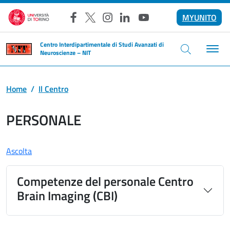
Salta al contenuto principale
MYUNITO
Facebook
X
Instagram
LinkedIn
YouTube
Centro Interdipartimentale di Studi Avanzati di
Neuroscienze – NIT
Home
Il Centro
PERSONALE
Ascolta
Competenze del personale Centro
Brain Imaging (CBI)