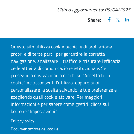
Ultimo aggiornamento:
09/04/2025
FACEBOOK
(apre una nu
X
(apre un
LIN
(ap
Share:
Questo sito utilizza cookie tecnici e di profilazione,
propri e di terze parti, per garantire la corretta
CONTATTI
navigazione, analizzare il traffico e misurare l'efficacia
delle attività di comunicazione istituzionale. Se
Via G. Verdi, 10 - 10124 Torino
prosegui la navigazione o clicchi su "Accetta tutti i
E-mail:
centronit@unito.it
cookie" ne acconsenti l'utilizzo, oppure puoi
personalizzare la scelta salvando le tue preferenze e
scegliendo quali cookie attivare. Per maggiori
informazioni e per sapere come gestirli clicca sul
bottone "Impostazioni"
Privacy policy
Documentazione dei cookie