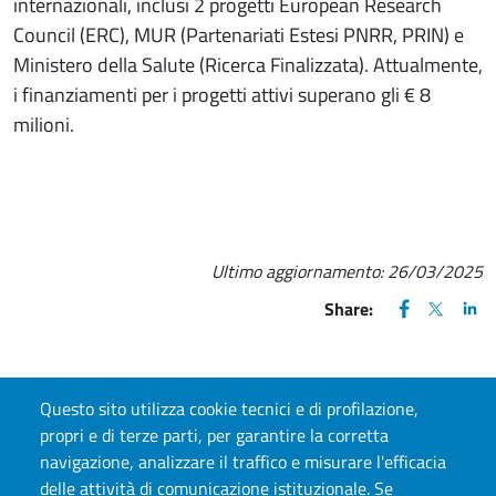
internazionali, inclusi 2 progetti European Research
Council (ERC), MUR (Partenariati Estesi PNRR, PRIN) e
Ministero della Salute (Ricerca Finalizzata). Attualmente,
i finanziamenti per i progetti attivi superano gli € 8
milioni.
Ultimo aggiornamento:
26/03/2025
FACEBOOK
(apre una nu
X
(apre un
LIN
(ap
Share:
Questo sito utilizza cookie tecnici e di profilazione,
propri e di terze parti, per garantire la corretta
CONTATTI
navigazione, analizzare il traffico e misurare l'efficacia
delle attività di comunicazione istituzionale. Se