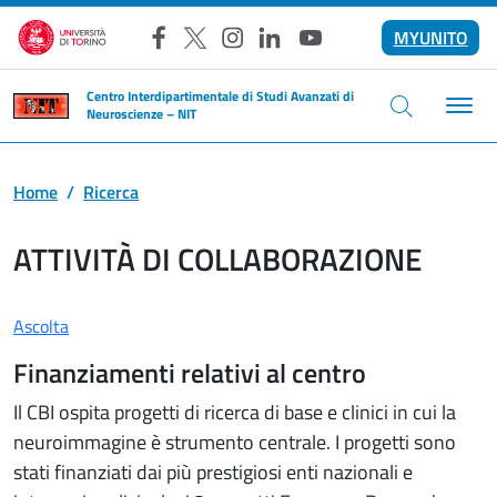
Salta al contenuto principale
MYUNITO
Facebook
X
Instagram
LinkedIn
YouTube
Centro Interdipartimentale di Studi Avanzati di
Neuroscienze – NIT
Home
Ricerca
ATTIVITÀ DI COLLABORAZIONE
Ascolta
Finanziamenti relativi al centro
Il CBI ospita progetti di ricerca di base e clinici in cui la
neuroimmagine è strumento centrale. I progetti sono
stati finanziati dai più prestigiosi enti nazionali e